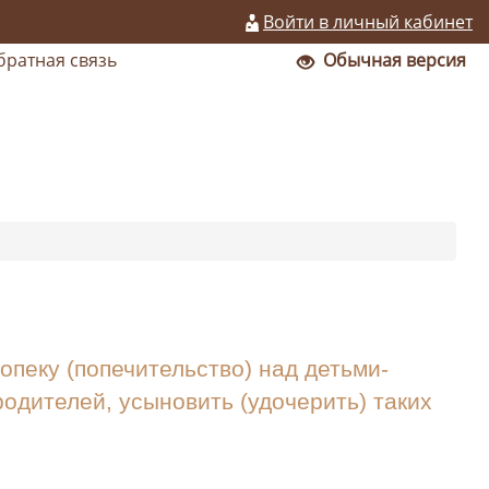
Войти в личный кабинет
братная связь
Обычная версия
пеку (попечительство) над детьми-
одителей, усыновить (удочерить) таких